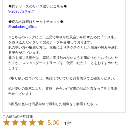
◆同シリーズのサイズ違いはこちら◆
V-2095 / Sサイズ
◆商品の詳細はリールをチェック◆
@violadoro_official
※こちらのバッグには、上品で華やかな風合いを出すために「ラメ糸」
を織り込んだイタリア製のテープを使用しております。
肌の弱い方や敏感な方は、摩擦によりチクチクとした刺激や痛みを感じ
る場合がございます。
痛みを感じる場合は、素肌に直接触れないよう衣服の上からお持ちいた
だくか、スショルダーストラップをご使用いただくことをおすすめいた
します。
※取り扱いについては、商品についている品質表示でご確認ください。
※お使いの端末により、質感・色合いが実際の商品と異なって見える場
合がございます。
※商品の色味は商品単体で撮影した画像をご参照ください。
5.00
1