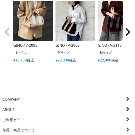
GINO / V-2095
GINO / V-2063
GINO / V-2115
Sサイズ
Mサイズ
Mサイズ
¥
18,700
税込
¥
22,000
税込
¥
22,000
税込
COMPANY
ABOUT
ご利用ガイド
修理・商品について