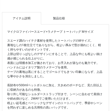
アイテム説明
製品仕様
マイクロファイバースエード×ラメテープ トートバッグ Mサイズ
スエード調のハイテク素材を使用したトートバッグのMサイズ。
裏地なしの1枚仕立てでありながら、程よい厚みで型が崩れにくく、軽
く持ちやすいのがポイントです。
上部は切りっぱなしのデザインにすることで、上品な中にも程よい抜け
感が感じられる仕上がりに。
表面には弱撥水加工が施されており、お手入れが楽なのも魅力です。
ハンドルにはイタリア製のラメテープを使用。
テープの裏地は黒にすることでゴールドでもきつい印象にならず、上品
な華やかさを演出しました。
長財布や500mlペットボトルに加え、大きめのポーチなど、見た目以上
に収納力があるのも特徴。
取り外し可能なショルダーストラップ付きで、シーンに合わせて肩掛け
や斜め掛けなど、2WAYでご使用いただけます。
程よい起毛感とベーシックなデザインのトートバッグで、季節やシーン
を問わずに楽しめる汎用性の高いバッグです。