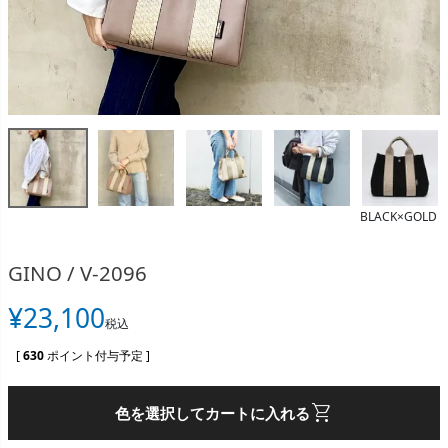
BLACK×GOLD
GINO / V-2096
¥
23,100
税込
[
630
ポイント付与予定 ]
shopping_cart
色を選択してカートに入れる