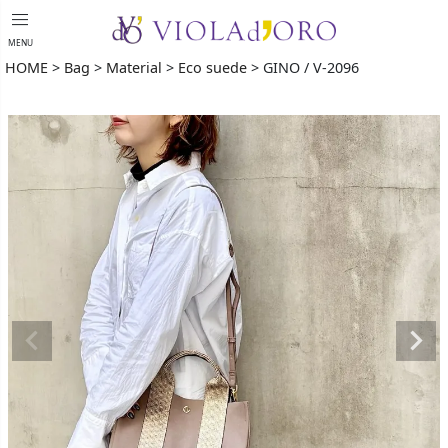
menu
MENU
HOME
Bag
Material
Eco suede
GINO / V-2096