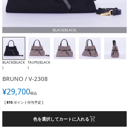
BLACK(BLACK)
BLACK(BLACK
TAUPE(BLACK
)
)
BRUNO / V-2308
¥
29,700
税込
[
810
ポイント付与予定 ]
shopping_cart
色を選択してカートに入れる