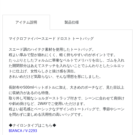
アイテム説明
製品仕様
マイクロファイバースエード ドロスト トートバッグ
スエード調のハイテク素材を使用したトートバッグ。
程よい厚みで型が崩れにくく、軽く持ちやすいのがポイントです。
たっぷりとしたフォルムに華奢なベルトでメリハリを出し、ゴムを入れ
た開閉部分はあえてステッチを入れないことでふんわりとしたシルエッ
トに仕上げ、女性らしさと抜け感を演出。
きれいめだけど気取らない、そんな理想を形にしました。
長財布や500mlペットボトルに加え、大きめのポーチなど、見た目以上
に収納力があるのも特徴。
取り外し可能なショルダーストラップ付きで、シーンに合わせて肩掛け
や斜め掛けなど、2WAYでご使用いただけます。
程よい起毛感とベーシックなデザインのトートバッグで、季節やシーン
を問わずに楽しめる汎用性の高いバッグです。
◆ナイロンタイプはこちら◆
BIANCA / V-2293