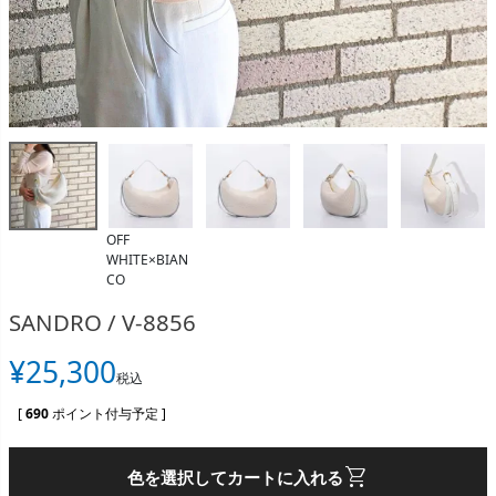
OFF
WHITE×BIAN
CO
SANDRO / V-8856
¥
25,300
税込
[
690
ポイント付与予定 ]
shopping_cart
色を選択してカートに入れる