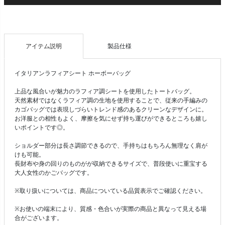
アイテム説明
製品仕様
イタリアンラフィアシート ホーボーバッグ
上品な風合いが魅力のラフィア調シートを使用したトートバッグ。
天然素材ではなくラフィア調の生地を使用することで、従来の手編みの
カゴバッグでは表現しづらいトレンド感のあるクリーンなデザインに。
お洋服との相性もよく、摩擦を気にせず持ち運びができるところも嬉し
いポイントです◎。
ショルダー部分は長さ調節できるので、手持ちはもちろん無理なく肩が
けも可能。
長財布や身の回りのものがが収納できるサイズで、普段使いに重宝する
大人女性のかごバッグです。
※取り扱いについては、商品についている品質表示でご確認ください。
※お使いの端末により、質感・色合いが実際の商品と異なって見える場
合がございます。