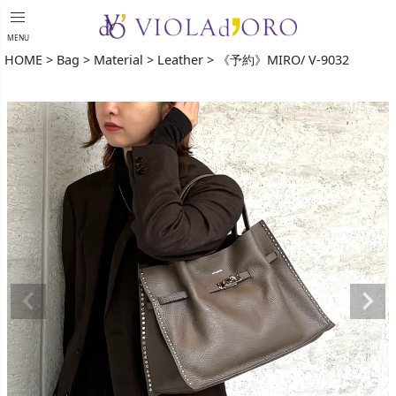
menu
MENU
HOME
Bag
Material
Leather
《予約》MIRO/ V-9032