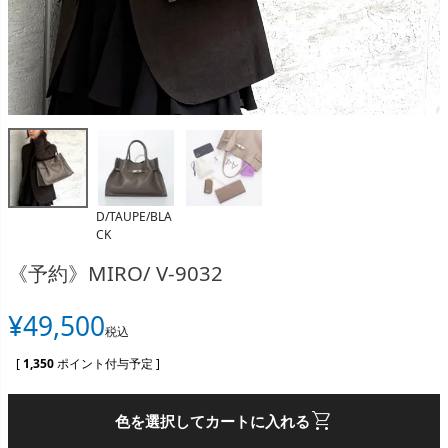
D/TAUPE/BLA
CK
《予約》MIRO/ V-9032
¥
49,500
税込
[
1,350
ポイント付与予定 ]
shopping_cart
色を選択してカートに入れる