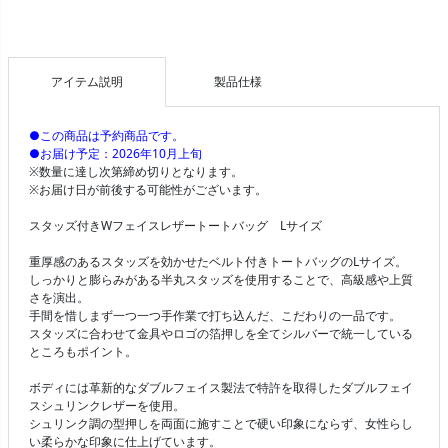
アイテム説明
製品仕様
●この商品は予約商品です。
●お届け予定：2026年10月上旬
※数量に達し次第締め切りとなります。
※お届け日が前後する可能性がございます。
スタッズ付きWフェイスレザートートバッグ Lサイズ
重厚感のあるスタッズを効かせたベルト付きトートバッグのLサイズ。
しっかりと膨らみがある半丸スタッズを使用することで、高級感や上質
さを演出。
手間を惜しまず一つ一つ手作業で打ち込んだ、こだわりの一品です。
スタッズに合わせて金具やロゴの箔押しを全てシルバーで統一している
ところもポイント。
ボディには革新的なダブルフェイス製法で特許を取得したダブルフェイ
スシュリンクレザーを使用。
シュリンク調の型押しを両面に施すことで硬い印象にならず、女性らし
い柔らかな印象に仕上げています。