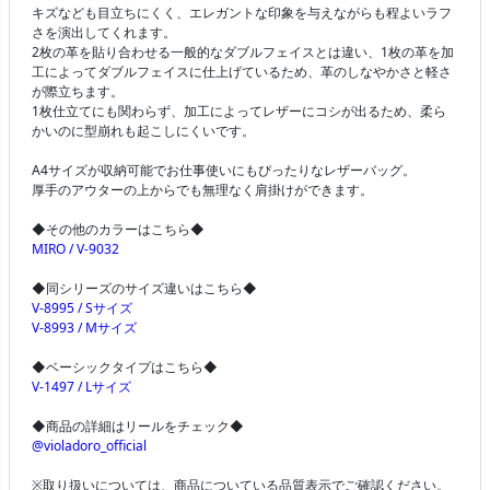
キズなども目立ちにくく、エレガントな印象を与えながらも程よいラフ
さを演出してくれます。
2枚の革を貼り合わせる一般的なダブルフェイスとは違い、1枚の革を加
工によってダブルフェイスに仕上げているため、革のしなやかさと軽さ
が際立ちます。
1枚仕立てにも関わらず、加工によってレザーにコシが出るため、柔ら
かいのに型崩れも起こしにくいです。
A4サイズが収納可能でお仕事使いにもぴったりなレザーバッグ。
厚手のアウターの上からでも無理なく肩掛けができます。
◆その他のカラーはこちら◆
MIRO / V-9032
◆同シリーズのサイズ違いはこちら◆
V-8995 / Sサイズ
V-8993 / Mサイズ
◆ベーシックタイプはこちら◆
V-1497 / Lサイズ
◆商品の詳細はリールをチェック◆
@violadoro_official
※取り扱いについては、商品についている品質表示でご確認ください。