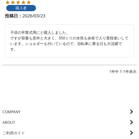
購入者
投稿日
2026/03/23
子供の卒業式用にと購入しました。

ですが容量も意外と大きく、350ミリの水筒も余裕で入り普段使いして
います。ショルダーも付いているので、自転車に乗る日も大活躍で
す。
1
件中
1
-
1
件表示
COMPANY
ABOUT
ご利用ガイド