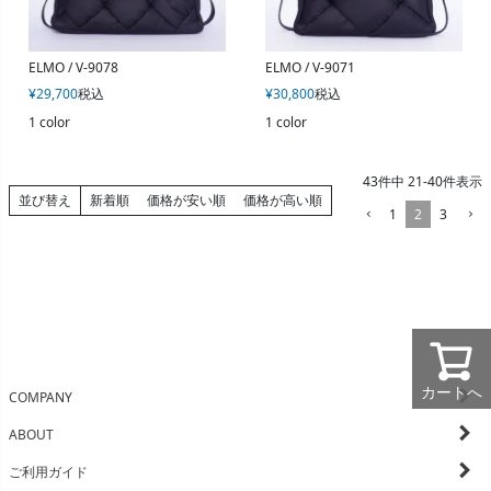
ELMO / V-9078
ELMO / V-9071
¥
29,700
税込
¥
30,800
税込
1 color
1 color
43
件中
21
-
40
件表示
並び替え
新着順
価格が安い順
価格が高い順
1
2
3
カートへ
COMPANY
ABOUT
ご利用ガイド