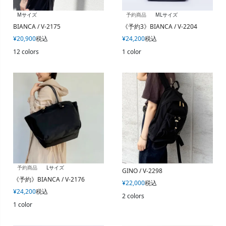
Mサイズ
予約商品
MLサイズ
BIANCA / V-2175
《予約3》BIANCA / V-2204
¥
20,900
税込
¥
24,200
税込
12 colors
1 color
予約商品
Lサイズ
GINO / V-2298
《予約》BIANCA / V-2176
¥
22,000
税込
¥
24,200
税込
2 colors
1 color