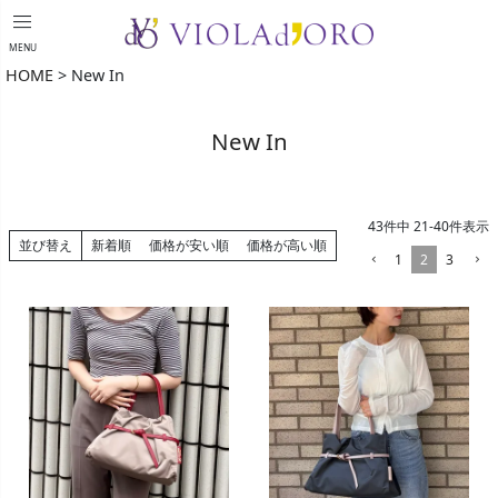
menu
MENU
HOME
New In
New In
43
件中
21
-
40
件表示
並び替え
新着順
価格が安い順
価格が高い順
1
2
3