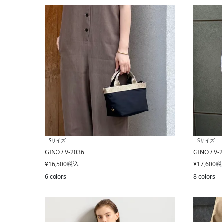
Sサイズ
Sサイズ
GINO / V-2036
GINO / V-
¥
16,500
税込
¥
17,600
税
6 colors
8 colors