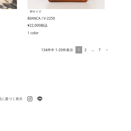
Mサイズ
BIANCA / V-2250
¥
22,000
税込
1 color
1
2
…
7
134
件中
1
-
20
件表示
法に基づく表示