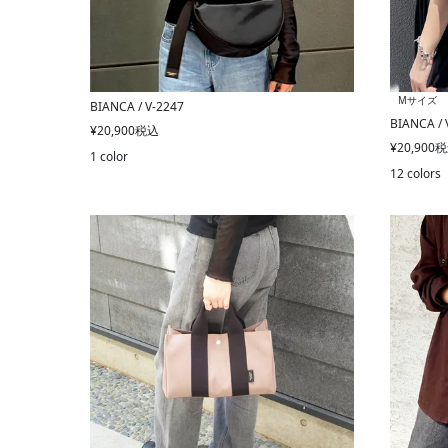
Mサイズ
BIANCA / V-2247
BIANCA / 
¥
20,900
税込
¥
20,900
税
1 color
12 colors