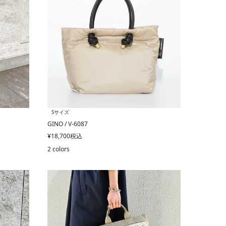
Sサイズ
GINO / V-6087
¥
18,700
税込
2 colors