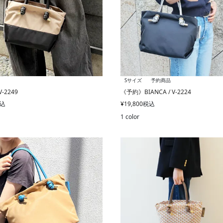
Sサイズ
予約商品
V-2249
《予約》BIANCA / V-2224
込
¥
19,800
税込
1 color