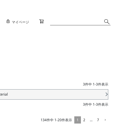
マイページ
3
件中
1
-
3
件表示
erial
3
件中
1
-
3
件表示
1
2
…
7
134
件中
1
-
20
件表示