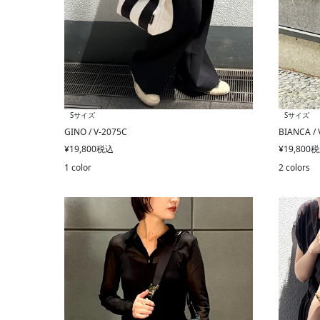
Sサイズ
Sサイズ
GINO / V-2075C
BIANCA / 
¥
19,800
税込
¥
19,800
税
1 color
2 colors