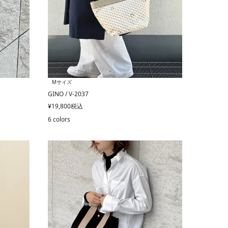
Mサイズ
GINO / V-2037
¥
19,800
税込
6 colors