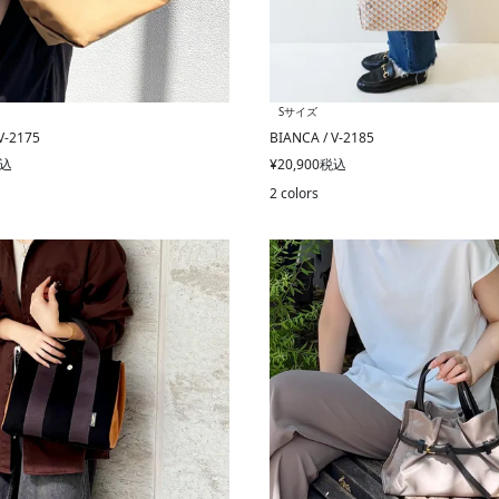
Sサイズ
V-2175
BIANCA / V-2185
込
¥
20,900
税込
2 colors