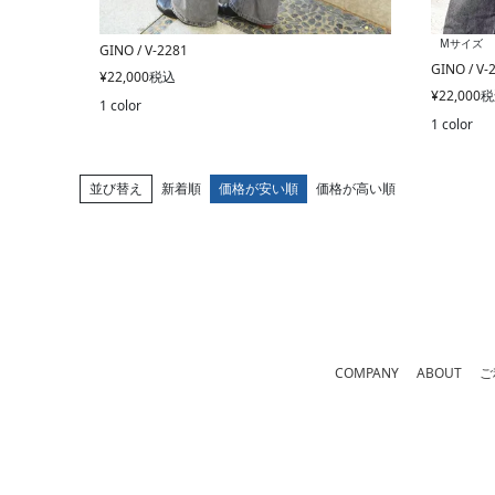
Mサイズ
GINO / V-2281
GINO / V-
¥
22,000
税込
¥
22,000
税
1 color
1 color
並び替え
新着順
価格が安い順
価格が高い順
COMPANY
ABOUT
ご