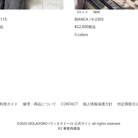
Sサイズ
NEW
2115
BIANCA / V-2303
込
¥
22,000
税込
5 colors
利用ガイド
修理・商品について
CONTACT
個人情報保護方針
特定商取引
©2025 VIOLAd’ORO /ヴィオラドーロ 公式サイト all rights reserved.
R2 事業再構築