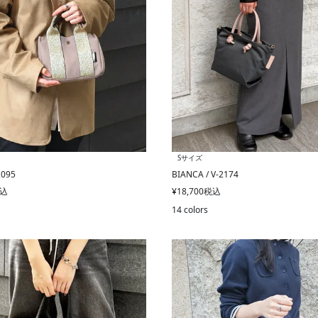
Sサイズ
2095
BIANCA / V-2174
込
¥
18,700
税込
14 colors