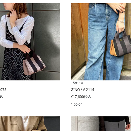
Sサイズ
2075
GINO / V-2114
込
¥
17,600
税込
1 color