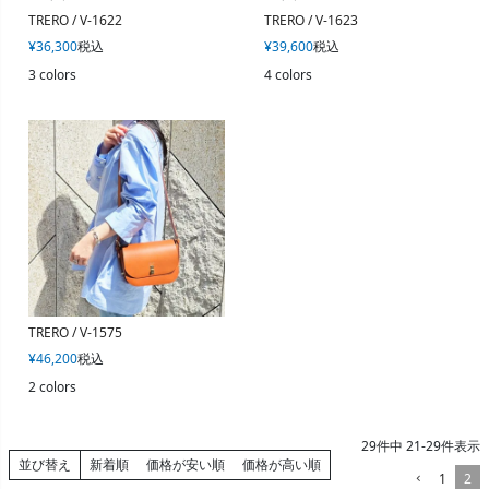
TRERO / V-1622
TRERO / V-1623
¥
36,300
税込
¥
39,600
税込
3 colors
4 colors
TRERO / V-1575
¥
46,200
税込
2 colors
29
件中
21
-
29
件表示
並び替え
新着順
価格が安い順
価格が高い順
1
2