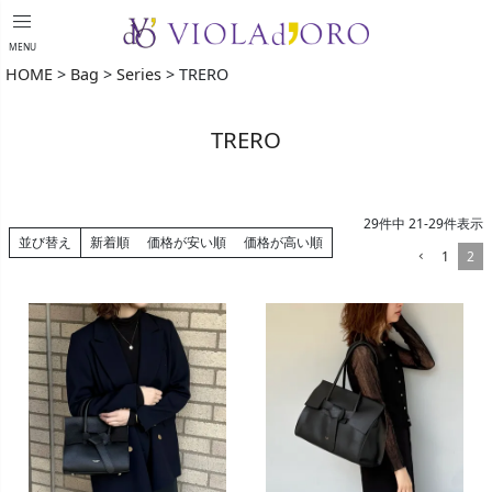
menu
MENU
HOME
Bag
Series
TRERO
TRERO
29
件中
21
-
29
件表示
並び替え
新着順
価格が安い順
価格が高い順
1
2