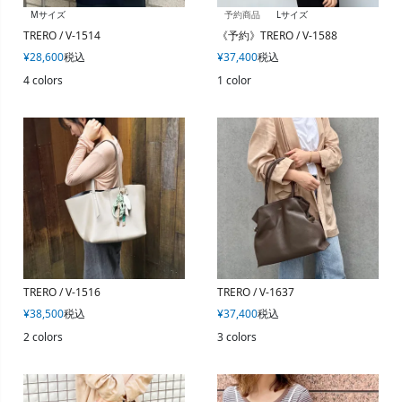
Mサイズ
予約商品
Lサイズ
TRERO / V-1514
《予約》TRERO / V-1588
¥
28,600
税込
¥
37,400
税込
4 colors
1 color
TRERO / V-1516
TRERO / V-1637
¥
38,500
税込
¥
37,400
税込
2 colors
3 colors