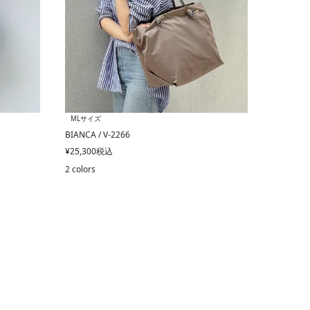
MLサイズ
BIANCA / V-2266
¥
25,300
税込
2 colors