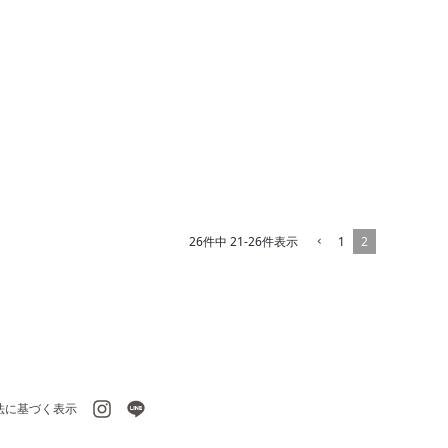
1
2
26
件中
21
-
26
件表示
法に基づく表示