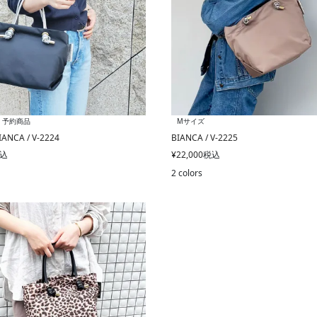
予約商品
Mサイズ
NCA / V-2224
BIANCA / V-2225
込
¥
22,000
税込
2 colors