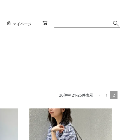
マイページ
1
2
26
件中
21
-
26
件表示