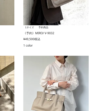
Lサイズ
予約商品
《予約》MIRO/ V-9032
¥
49,500
税込
1 color