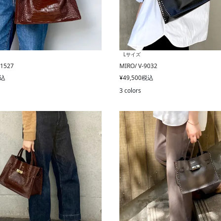
Lサイズ
-1527
MIRO/ V-9032
込
¥
49,500
税込
3 colors