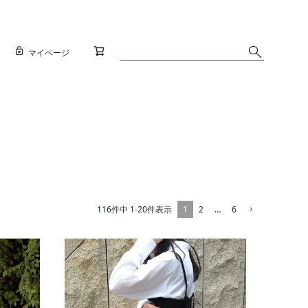
マイページ
1
2
…
6
116
件中
1
-
20
件表示