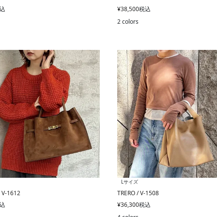
込
¥
38,500
税込
2 colors
Lサイズ
 V-1612
TRERO / V-1508
込
¥
36,300
税込