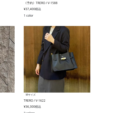
《予約》TRERO / V-1588
¥
37,400
税込
1 color
Mサイズ
TRERO / V-1622
¥
36,300
税込