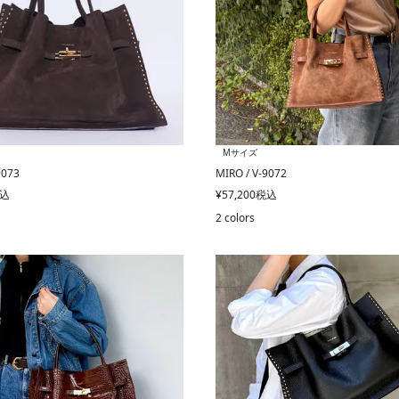
Mサイズ
9073
MIRO / V-9072
込
¥
57,200
税込
2 colors