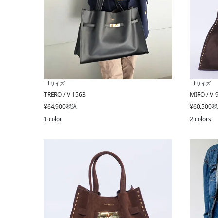
Lサイズ
Lサイズ
TRERO / V-1563
MIRO / V-
¥
64,900
税込
¥
60,500
税
1 color
2 colors