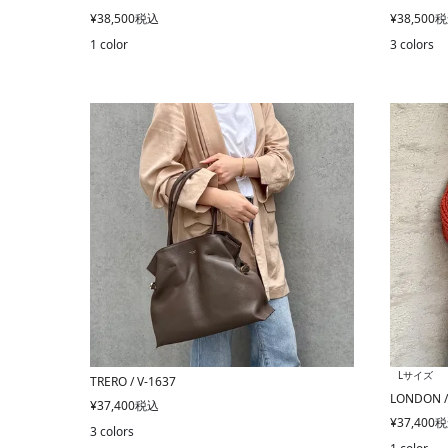
¥
38,500
税込
¥
38,500
税
1 color
3 colors
Lサイズ
TRERO / V-1637
LONDON /
¥
37,400
税込
¥
37,400
税
3 colors