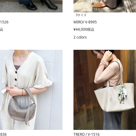
Sサイズ
-1526
MIRO/ V-8995
込
¥
44,000
税込
2 colors
8836
TRERO / V-1516