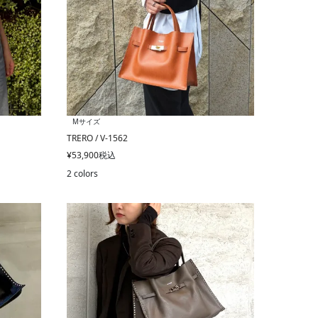
Mサイズ
TRERO / V-1562
¥
53,900
税込
2 colors