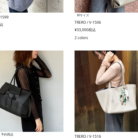
Mサイズ
-1599
TRERO / V-1506
込
¥
33,000
税込
2 colors
予約商品
TRERO / V-1516