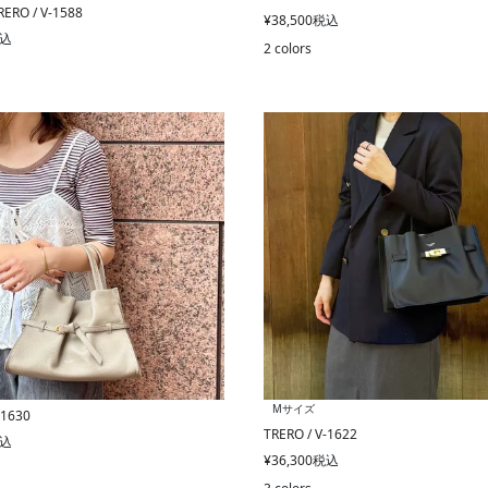
RO / V-1588
¥
38,500
税込
込
2 colors
Mサイズ
-1630
TRERO / V-1622
込
¥
36,300
税込