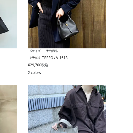
Sサイズ
予約商品
《予約》TRERO / V-1613
¥
29,700
税込
2 colors