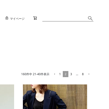
マイページ
1
2
3
…
8
160
件中
21
-
40
件表示