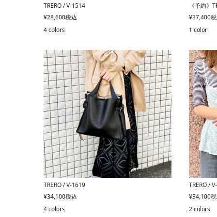
TRERO / V-1514
《予約》TRE
¥
28,600
税込
¥
37,400
税
4 colors
1 color
TRERO / V-1619
TRERO / V
¥
34,100
税込
¥
34,100
税
4 colors
2 colors