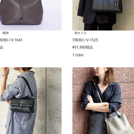
NEW
Mサイズ
RO / V-1641
TRERO / V-1525
込
¥
31,900
税込
1 color