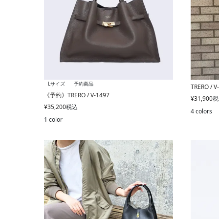
Lサイズ
予約商品
TRERO / V
《予約》TRERO / V-1497
¥
31,900
税
¥
35,200
税込
4 colors
1 color